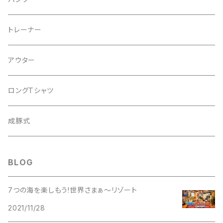
２tone
２WAY
トレーナー
PIGMENT
SHOLDER
アウター
Corduroy
ロングTシャツ
WOOL
成豚式
DENIM
BLOG
7つの海を楽しもう!世界さまぁ〜リゾート
2021/11/28