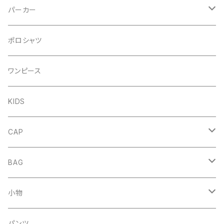
パーカー
プルオーバー
ポロシャツ
DENIM
ジップアップ
ワンピース
FRENCH
DENIM
KIDS
NORMAL
FRENCH
CAP
NORMAL
HAT
BAG
MESH CAP
DENIM
小物
BASEBALL CAP
COTTON
キーホルダー
パンツ