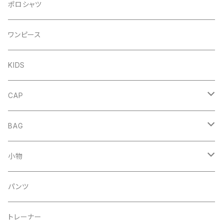
プルオーバー
ポロシャツ
DENIM
ジップアップ
ワンピース
FRENCH
DENIM
KIDS
NORMAL
FRENCH
CAP
NORMAL
HAT
BAG
MESH CAP
DENIM
小物
BASEBALL CAP
COTTON
キーホルダー
パンツ
２tone
２WAY
トレーナー