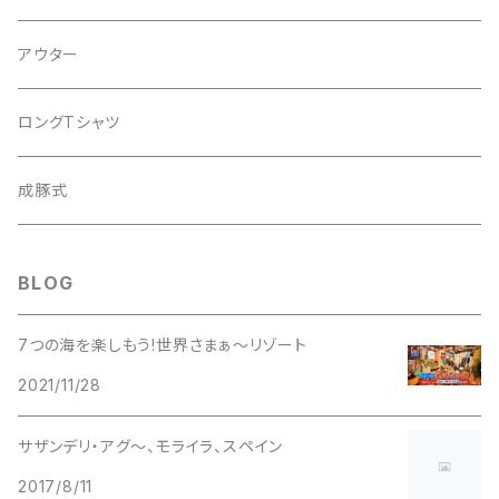
PIGMENT
SHOLDER
アウター
Corduroy
ロングTシャツ
WOOL
成豚式
DENIM
BLOG
7つの海を楽しもう!世界さまぁ〜リゾート
2021/11/28
サザンデリ・アグ〜、モライラ、スペイン
2017/8/11