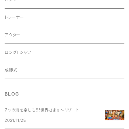
２tone
２WAY
トレーナー
PIGMENT
SHOLDER
アウター
Corduroy
ロングTシャツ
WOOL
成豚式
DENIM
BLOG
7つの海を楽しもう!世界さまぁ〜リゾート
2021/11/28