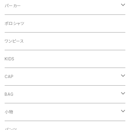
パーカー
プルオーバー
ポロシャツ
DENIM
ジップアップ
ワンピース
FRENCH
DENIM
KIDS
NORMAL
FRENCH
CAP
NORMAL
HAT
BAG
MESH CAP
DENIM
小物
BASEBALL CAP
COTTON
キーホルダー
パンツ