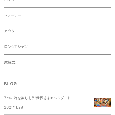
２tone
２WAY
トレーナー
PIGMENT
SHOLDER
アウター
Corduroy
ロングTシャツ
WOOL
成豚式
DENIM
BLOG
7つの海を楽しもう!世界さまぁ〜リゾート
2021/11/28