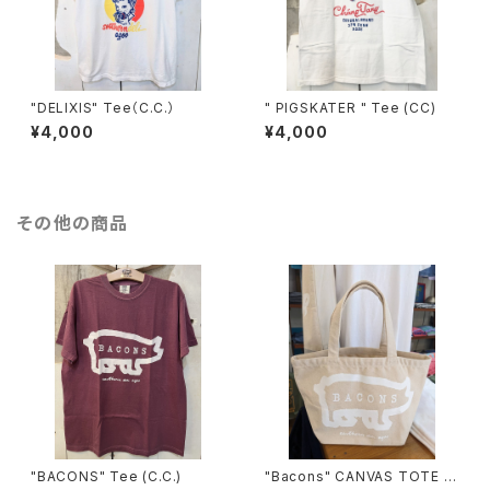
"DELIXIS" Tee（C.C.）
" PIGSKATER " Tee (CC)
¥4,000
¥4,000
その他の商品
"BACONS" Tee (C.C.)
"Bacons" CANVAS TOTE L