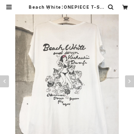
Beach White：ONEPIECE T-SHI
RTS | southerndeli agoo