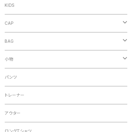
FRENCH
DENIM
KIDS
NORMAL
FRENCH
CAP
NORMAL
HAT
BAG
MESH CAP
DENIM
小物
BASEBALL CAP
COTTON
キーホルダー
パンツ
２tone
２WAY
トレーナー
PIGMENT
SHOLDER
アウター
Corduroy
ロングTシャツ