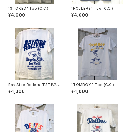
"STOKED" Tee (C.C.)
"ROLLERS" Tee (C.C.)
¥4,000
¥4,000
Bay Side Rollers "ESTIVAT
"TOMBOY " Tee (C.C.)
OR" POCKET-tee (CC)
¥4,300
¥4,000