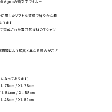
 Deli Agooの頭文字ですよー
を使用したソフトな質感で鮮やかな着
なります
経て完成された雰囲気抜群のＴシャツ
時期等により写真と異なる場合がござ
干大きめになっております）
 L-75cm / XL-78cm
 L-54cm / XL-58cm
 L-48cm / XL-52cm