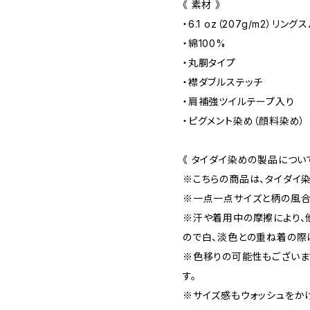
《 素材 》
・6.1 oz（207g/m2）リン
・綿100%
・丸胴タイプ
・襟ダブルステッチ
・肩補強ツイルテープ入り
・ピグメント染め（顔料染め）
《 タイダイ染めの製品について
※こちらの商品は、タイダイ
※一点一点サイズと柄の風合
※汗や着用中の摩擦により、
ので白、淡色との重ね着の際
※色移りの可能性もございま
す。
※サイズ感もウォッシュをか