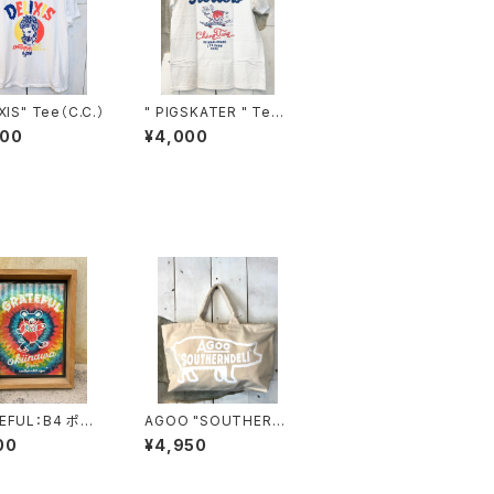
XIS" Tee（C.C.）
" PIGSKATER " Tee
(CC)
000
¥4,000
EFUL：B4 ポス
AGOO "SOUTHERN
DELI" CAMPUS ZIP
00
¥4,950
TOTE BAG (BIGsiz
e)