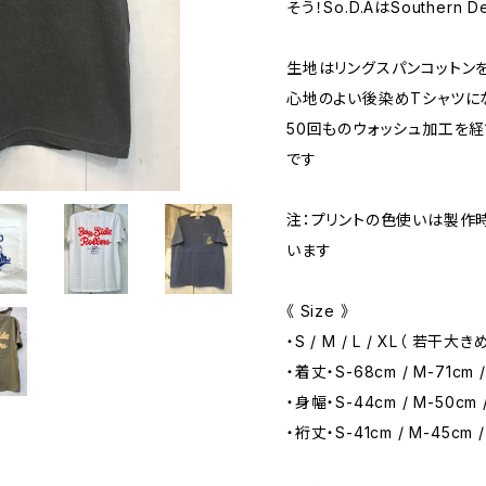
そう！So.D.AはSouthern
生地はリングスパンコットン
心地のよい後染めTシャツに
50回ものウォッシュ加工を
です
注：プリントの色使いは製作
います
《 Size 》
・S / M / L / XL（ 若
・着丈・S-68cm / M-71cm /
・身幅・S-44cm / M-50cm /
・裄丈・S-41cm / M-45cm /