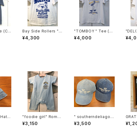
Bay Side Rollers "E
"TOMBOY " Tee (C.
"DELI
STIVATOR" POCKET
C.)
¥4,300
¥4,000
¥4,
-tee (CC)
Hat /
"foodie girl" Rompe
" southerndeliagoo
GRAT
 goo c
rs
" Baseball DENIM C
ター
¥3,150
¥3,500
¥1,2
ap