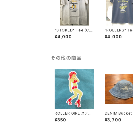
"STOKED" Tee (C.
"ROLLERS" Tee (C.
C.)
C.)
¥4,000
¥4,000
その他の商品
ROLLER GIRL ステッ
DENIM Bucket 
カー（M）
southern deli
¥350
¥3,700
hatarnia