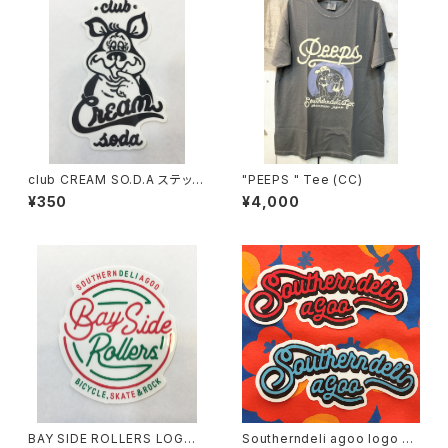
club CREAM SO.D.A ステッカ
"PEEPS " Tee (CC)
ー（M）
¥350
¥4,000
BAY SIDE ROLLERS LOGO
Southerndeli agoo logo ス