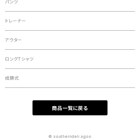
BASEBALL CAP
COTTON
キーホルダー
パンツ
２tone
２WAY
トレーナー
PIGMENT
SHOLDER
アウター
Corduroy
ロングTシャツ
WOOL
成豚式
DENIM
商品一覧に戻る
© southerndeli agoo