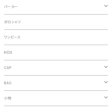
パーカー
プルオーバー
ポロシャツ
DENIM
ジップアップ
ワンピース
FRENCH
DENIM
KIDS
NORMAL
FRENCH
CAP
NORMAL
HAT
BAG
MESH CAP
DENIM
小物