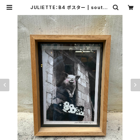
JULIETTE：B4 ポスター | southe
rndeli agoo