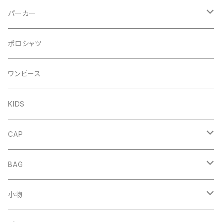
パーカー
プルオーバー
ポロシャツ
DENIM
ジップアップ
ワンピース
FRENCH
DENIM
KIDS
NORMAL
FRENCH
CAP
NORMAL
HAT
BAG
MESH CAP
DENIM
小物