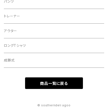
BASEBALL CAP
COTTON
キーホルダー
パンツ
２tone
２WAY
トレーナー
PIGMENT
SHOLDER
アウター
Corduroy
ロングTシャツ
WOOL
成豚式
DENIM
商品一覧に戻る
© southerndeli agoo