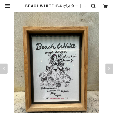
BEACHWHITE：B4 ポスター | so
utherndeli agoo